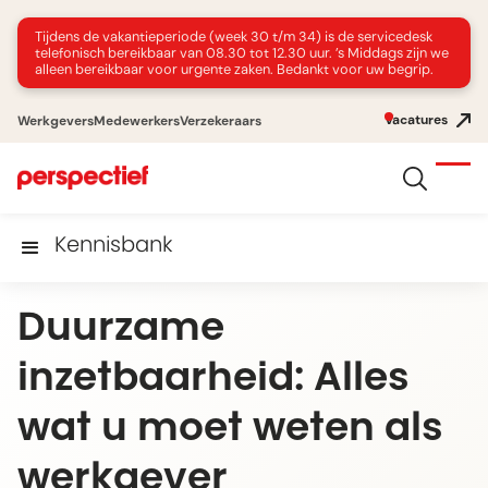
Tijdens de vakantieperiode (week 30 t/m 34) is de servicedesk
telefonisch bereikbaar van 08.30 tot 12.30 uur. ’s Middags zijn we
alleen bereikbaar voor urgente zaken. Bedankt voor uw begrip.
Vacatures
Werkgevers
Medewerkers
Verzekeraars
Kennisbank
Duurzame
inzetbaarheid: Alles
wat u moet weten als
werkgever