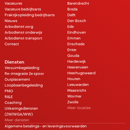
Vacatures
Barendrecht
Vacature bedrijfsarts
Breda
Praktijkopleiding bedrijfsarts
Delft
Nieuws
Den Bosch
Arbodienst zorg
Ede
Arbodienst onderwijs
Eindhoven
Arbodienst transport
Emmen
Contact
Enschede
Enter
Gouda
Diensten
Harderwijk
Heerenveen
Verzuimbegeleiding
Heerhugowaard
Re-integratie 2e spoor
Houten
Outplacement
Leeuwarden
Loopbaanbegeleiding
Maastricht
PMO
Wormer
RI&E
Zwolle
Coaching
Meer locaties
Uitkeringsdiensten
(ZW/WGA/WW)
Meer diensten
Algemene betalings- en leveringsvoorwaarden