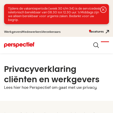
Tijdens de vakantieperiode (week 30 t/m 34) is de servicedesk
telefonisch bereikbaar van 08.30 tot 12.30 uur. ’s Middags zijn
we alleen bereikbaar voor urgente zaken. Bedankt voor uw
begrip.
Vacatures
Werkgevers
Medewerkers
Verzekeraars
Privacyverklaring
cliënten en werkgevers
Lees hier hoe Perspectief om gaat met uw privacy.