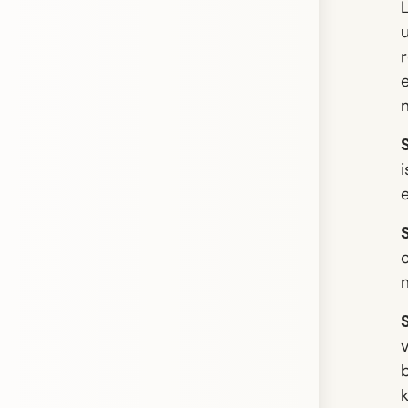
L
u
e
i
m
v