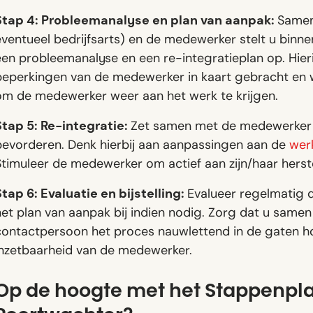
Stap 4: Probleemanalyse en plan van aanpak:
Samen
eventueel bedrijfsarts) en de medewerker stelt u binn
een probleemanalyse en een re-integratieplan op. Hie
beperkingen van de medewerker in kaart gebracht en w
om de medewerker weer aan het werk te krijgen.
Stap 5: Re-integratie:
Zet samen met de medewerker 
bevorderen. Denk hierbij aan aanpassingen aan de
wer
timuleer de medewerker om actief aan zijn/haar herste
tap 6: Evaluatie en bijstelling:
Evalueer regelmatig d
het plan van aanpak bij indien nodig. Zorg dat u sam
contactpersoon het proces nauwlettend in de gaten h
inzetbaarheid van de medewerker.
Op de hoogte met het Stappenpl