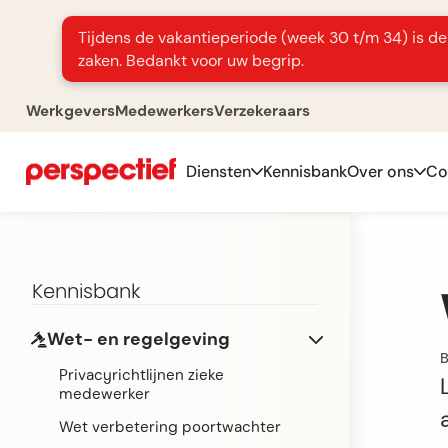
Tijdens de vakantieperiode (week 30 t/m 34) is de 
zaken. Bedankt voor uw begrip.
Werkgevers
Medewerkers
Verzekeraars
Diensten
Kennisbank
Over ons
Co
Kennisbank
Wet- en regelgeving
B
Privacyrichtlijnen zieke
medewerker
Wet verbetering poortwachter