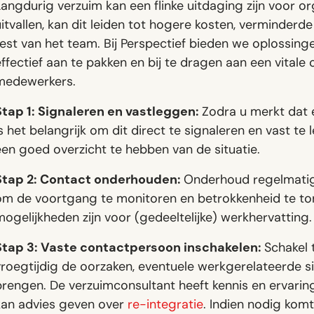
angdurig verzuim kan een flinke uitdaging zijn voor o
itvallen, kan dit leiden tot hogere kosten, verminderd
rest van het team. Bij Perspectief bieden we oplossin
ffectief aan te pakken en bij te dragen aan een vital
medewerkers.
Stap 1: Signaleren en vastleggen:
Zodra u merkt dat 
s het belangrijk om dit direct te signaleren en vast t
een goed overzicht te hebben van de situatie.
Stap 2: Contact onderhouden:
Onderhoud regelmati
om de voortgang te monitoren en betrokkenheid te tone
ogelijkheden zijn voor (gedeeltelijke) werkhervatting.
Stap 3: Vaste contactpersoon inschakelen:
Schakel 
roegtijdig de oorzaken, eventuele werkgerelateerde si
brengen. De verzuimconsultant heeft kennis en ervari
kan advies geven over
re-integratie
. Indien nodig komt