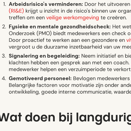
Arbeidsrisico's verminderen:
Door het uitvoeren
(RI&E)
krijgt u inzicht in de risico's binnen uw org
treffen om een
veilige werkomgeving
te creëren.
Fysieke en mentale gezondheidscheck:
Het wett
Onderzoek (PMO) biedt medewerkers een check op 
Door proactief te werken aan een gezondere en
vi
vergroot u de duurzame inzetbaarheid van uw me
Signalering en begeleiding:
Neem initiatief en b
klachten hebben een gesprek aan met een coach. D
medewerker helpen een verzuimperiode te verkort
Gemotiveerd personeel:
Bevlogen medewerkers h
Belangrijke factoren voor motivatie zijn onder and
ontwikkeling, goede interne communicatie, waard
Wat doen bij langduri