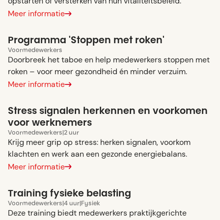
opstarten of versterken van hun vitaliteitsbeleid.
Meer informatie
Programma 'Stoppen met roken'
Voor
medewerkers
Doorbreek het taboe en help medewerkers stoppen met
roken – voor meer gezondheid én minder verzuim.
Meer informatie
Stress signalen herkennen en voorkomen
voor werknemers
Voor
medewerkers
|
2 uur
Krijg meer grip op stress: herken signalen, voorkom
klachten en werk aan een gezonde energiebalans.
Meer informatie
Training fysieke belasting
Voor
medewerkers
|
4 uur
|
Fysiek
Deze training biedt medewerkers praktijkgerichte