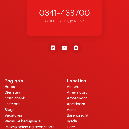
0341-438700
8:30 - 17:00, ma - vr
Pagina's
Locaties
Home
Almere
Diensten
Amersfoort
Kennisbank
Amstelveen
Over ons
Apeldoorn
Blogs
Assen
Vacatures
Barendrecht
Vacature bedrijfsarts
Breda
Praktijkopleiding bedrijfsarts
Delft