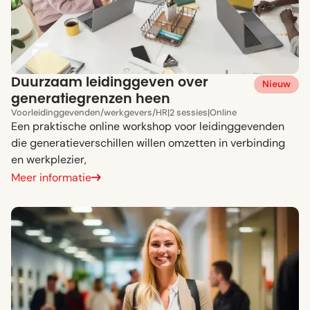
Duurzaam leidinggeven over
Nieuw
generatiegrenzen heen
Voor
leidinggevenden
/
werkgevers
/
HR
|
2 sessies
|
Online
Een praktische online workshop voor leidinggevenden
die generatieverschillen willen omzetten in verbinding
en werkplezier,
Meer informatie