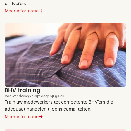
drijfveren.
Meer informatie
BHV training
Voor
medewerkers
|
2 dagen
|
Fysiek
Train uw medewerkers tot competente BHV'ers die
adequaat handelen tijdens camaliteiten.
Meer informatie