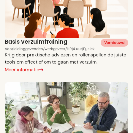
Basis verzuimtraining
Vernieuwd
Voor
leidinggevenden
/
werkgevers
/
HR
|
4 uur
|
Fysiek
Krijg door praktische adviezen en rollenspellen de juiste
tools om effectief om te gaan met verzuim.
Meer informatie