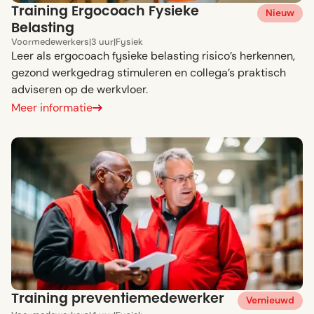
Training Ergocoach Fysieke
Nieuw
Belasting
Voor
medewerkers
|
3 uur
|
Fysiek
Leer als ergocoach fysieke belasting risico’s herkennen,
gezond werkgedrag stimuleren en collega’s praktisch
adviseren op de werkvloer.
Meer informatie
Training preventiemedewerker
Vernieuwd