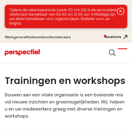
Tijdens de vakantieperiode (week 30 t/m 34) is de servicedesk
telefonisch bereikbaar van 08.30 tot 12.30 uur. ’s Middags zijn
we alleen bereikbaar voor urgente zaken. Bedankt voor uw
begrip.
Vacatures
Werkgevers
Medewerkers
Verzekeraars
Trainingen en workshops
Bouwen aan een vitale organisatie is een boeiende reis
vol nieuwe inzichten en groeimogelijkheden. Wij helpen
u en uw medewerkers graag met diverse trainingen en
workshops.