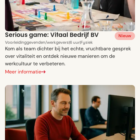
Serious game: Vitaal Bedrijf BV
Nieuw
Voor
leidinggevenden
/
werkgevers
|
6 uur
|
Fysiek
Kom als team dichter bij het echte, vruchtbare gesprek
over vitaliteit en ontdek nieuwe manieren om de
werkcultuur te verbeteren.
Meer informatie