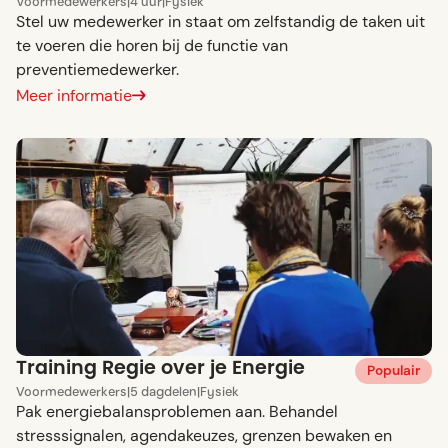
Voor
medewerkers
|
4 uur
|
Fysiek
Stel uw medewerker in staat om zelfstandig de taken uit
te voeren die horen bij de functie van
preventiemedewerker.
Meer informatie
Training Regie over je Energie
Populair
Voor
medewerkers
|
5 dagdelen
|
Fysiek
Pak energiebalansproblemen aan. Behandel
stresssignalen, agendakeuzes, grenzen bewaken en