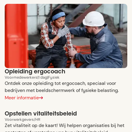
Opleiding ergocoach
Voor
medewerkers
|
1 dag
|
Fysiek
Ontdek onze opleiding tot ergocoach, speciaal voor
bedrijven met beeldschermwerk of fysieke belasting.
Meer informatie
Opstellen vitaliteitsbeleid
Voor
werkgevers
/
HR
Zet vitaliteit op de kaart! Wij helpen organisaties bij het