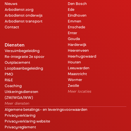
Nieuws
Den Bosch
Arbodienst zorg
Ede
Arbodienst onderwijs
Eindhoven
Arbodienst transport
Emmen
Contact
Enschede
Enter
Gouda
Diensten
Harderwijk
Heerenveen
Verzuimbegeleiding
Heerhugowaard
Re-integratie 2e spoor
Houten
Outplacement
Leeuwarden
Loopbaanbegeleiding
Maastricht
PMO
Wormer
RI&E
Zwolle
Coaching
Meer locaties
Uitkeringsdiensten
(ZW/WGA/WW)
Meer diensten
Algemene betalings- en leveringsvoorwaarden
Privacyverklaring
Privacyverklaring website
Privacyreglement