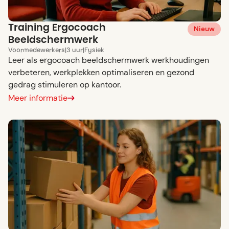
Training Ergocoach
Nieuw
Beeldschermwerk
Voor
medewerkers
|
3 uur
|
Fysiek
Leer als ergocoach beeldschermwerk werkhoudingen
verbeteren, werkplekken optimaliseren en gezond
gedrag stimuleren op kantoor.
Meer informatie