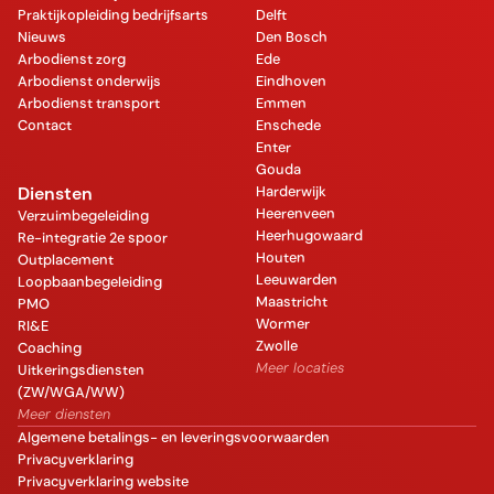
Praktijkopleiding bedrijfsarts
Delft
Nieuws
Den Bosch
Arbodienst zorg
Ede
Arbodienst onderwijs
Eindhoven
Arbodienst transport
Emmen
Contact
Enschede
Enter
Gouda
Diensten
Harderwijk
Heerenveen
Verzuimbegeleiding
Heerhugowaard
Re-integratie 2e spoor
Houten
Outplacement
Leeuwarden
Loopbaanbegeleiding
Maastricht
PMO
Wormer
RI&E
Zwolle
Coaching
Meer locaties
Uitkeringsdiensten
(ZW/WGA/WW)
Meer diensten
Algemene betalings- en leveringsvoorwaarden
Privacyverklaring
Privacyverklaring website