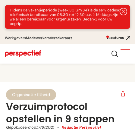
Tijdens de vakantieperiode (week 30 t/m 34) is de servicedesk
telefonisch bereikbaar van 08.30 tot 12.30 uur. ’s Middags zijn
we alleen bereikbaar voor urgente zaken. Bedankt voor uw
begrip.
Vacatures
Werkgevers
Medewerkers
Verzekeraars
Organisatie fitheid
Verzuimprotocol
opstellen in 9 stappen
Gepubliceerd op:
17/6/2021
•
Redactie Perspectief