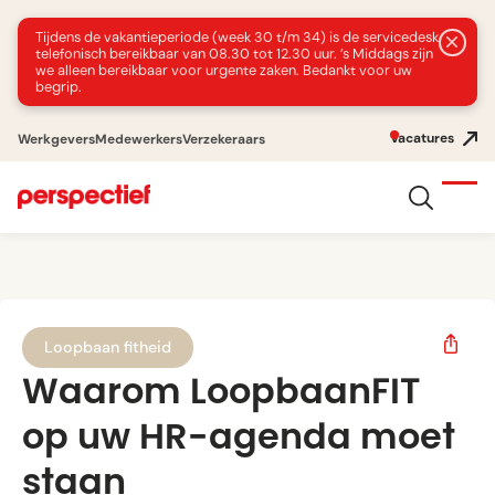
Tijdens de vakantieperiode (week 30 t/m 34) is de servicedesk
telefonisch bereikbaar van 08.30 tot 12.30 uur. ’s Middags zijn
we alleen bereikbaar voor urgente zaken. Bedankt voor uw
begrip.
Vacatures
Werkgevers
Medewerkers
Verzekeraars
Loopbaan fitheid
Waarom LoopbaanFIT
op uw HR-agenda moet
staan