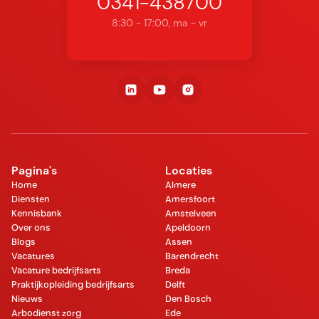
0341-438700
8:30 - 17:00, ma - vr
Pagina's
Locaties
Home
Almere
Diensten
Amersfoort
Kennisbank
Amstelveen
Over ons
Apeldoorn
Blogs
Assen
Vacatures
Barendrecht
Vacature bedrijfsarts
Breda
Praktijkopleiding bedrijfsarts
Delft
Nieuws
Den Bosch
Arbodienst zorg
Ede