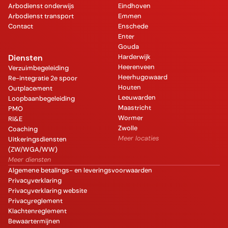
Arbodienst onderwijs
Eindhoven
Arbodienst transport
Emmen
Contact
Enschede
Enter
Gouda
Diensten
Harderwijk
Heerenveen
Verzuimbegeleiding
Heerhugowaard
Re-integratie 2e spoor
Houten
Outplacement
Leeuwarden
Loopbaanbegeleiding
Maastricht
PMO
Wormer
RI&E
Zwolle
Coaching
Meer locaties
Uitkeringsdiensten
(ZW/WGA/WW)
Meer diensten
Algemene betalings- en leveringsvoorwaarden
Privacyverklaring
Privacyverklaring website
Privacyreglement
Klachtenreglement
Bewaartermijnen