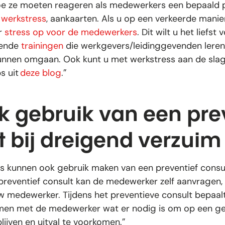
oe ze moeten reageren als medewerkers een bepaald 
n
werkstress
, aankaarten. Als u op een verkeerde manier
er
stress op voor de medewerkers
. Dit wilt u het liefst
lende
trainingen
die werkgevers/leidinggevenden leren 
kunnen omgaan. Ook kunt u met werkstress aan de sla
s uit
deze blog
.”
k gebruik van een pre
t bij dreigend verzuim
kunnen ook gebruik maken van een preventief consul
reventief consult kan de medewerker zelf aanvragen, 
 medewerker. Tijdens het preventieve consult bepaal
samen met de medewerker wat er nodig is om op een g
lijven en uitval te voorkomen.”