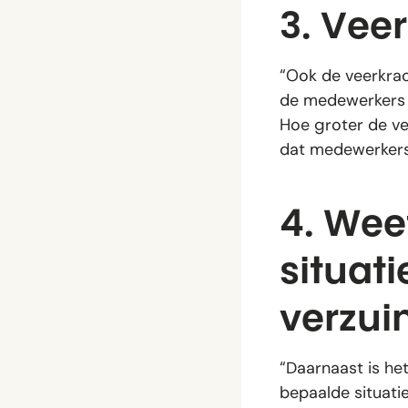
3. Vee
“Ook de veerkrac
de medewerkers 
Hoe groter de ve
dat medewerkers 
4. Wee
situat
verzu
“Daarnaast is he
bepaalde situati