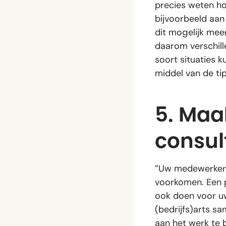
precies weten h
bijvoorbeeld aa
dit mogelijk me
daarom verschil
soort situaties 
middel van de tip
5. Maa
consul
“Uw medewerkers 
voorkomen. Een p
ook doen voor uw
(bedrijfs)arts 
aan het werk te b