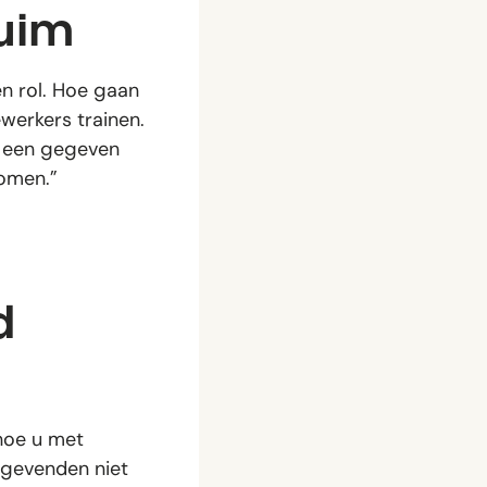
zuim
n rol. Hoe gaan
erkers trainen.
et een gegeven
komen.”
d
 hoe u met
ggevenden niet