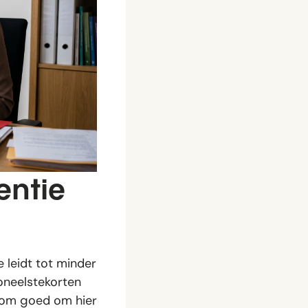
entie
 leidt tot minder
rsoneelstekorten
arom goed om hier