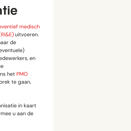
tie
eventief medisch
(RI&E)
uitvoeren.
naar de
eventuele)
edewerkers, en
me
ens het
PMO
prek te gaan,
isatie in kaart
rmee u aan de