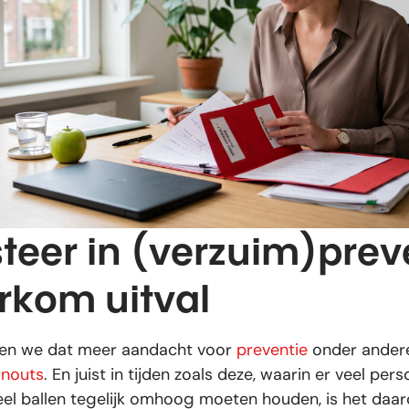
steer in (verzuim)prev
rkom uitval
 zien we dat meer aandacht voor
preventie
onder andere
rnouts
. En juist in tijden zoals deze, waarin er veel pe
eel ballen tegelijk omhoog moeten houden, is het da