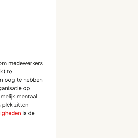
e om medewerkers
k) te
 om oog te hebben
ganisatie op
melijk mentaal
 plek zitten
digheden
is de