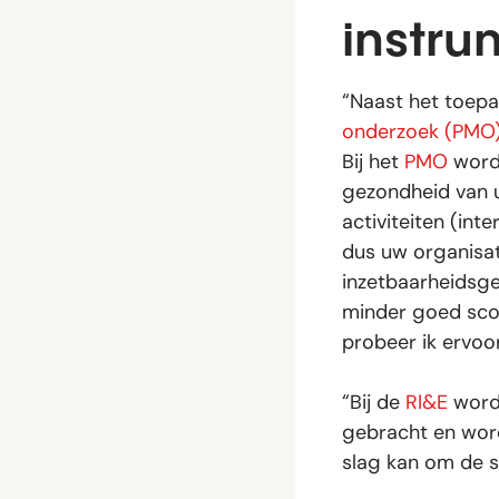
instru
“Naast het toep
onderzoek (PMO
Bij het
PMO
wordt
gezondheid van 
activiteiten (in
dus uw organisat
inzetbaarheidsge
minder goed scor
probeer ik ervoor
“Bij de
RI&E
worde
gebracht en wor
slag kan om de si