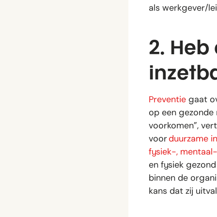
als werkgever/le
2. Heb
inzetb
Preventie
gaat ov
op een gezonde m
voorkomen”, verte
voor
duurzame in
fysiek-, mentaal
en fysiek gezond
binnen de organ
kans dat zij uitva