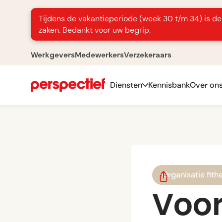
Tijdens de vakantieperiode (week 30 t/m 34) is de 
zaken. Bedankt voor uw begrip.
Werkgevers
Medewerkers
Verzekeraars
Diensten
Kennisbank
Over on
Organisatie fith
Voo