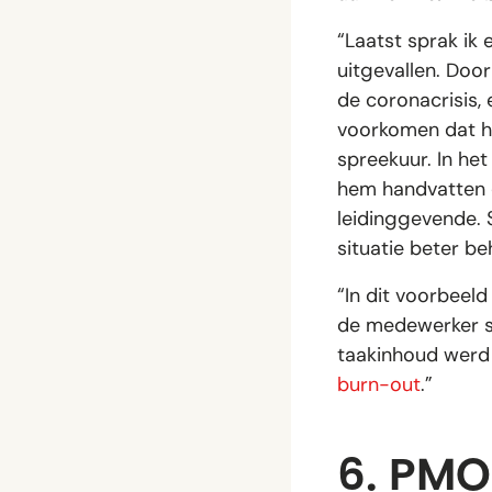
“Laatst sprak ik
uitgevallen. Do
de coronacrisis, 
voorkomen dat het
spreekuur. In het
hem handvatten g
leidinggevende. 
situatie beter b
“In dit voorbeel
de medewerker s
taakinhoud werd 
burn-out
.”
6. PMO