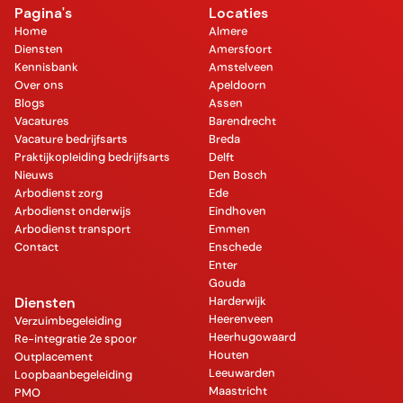
Pagina's
Locaties
Home
Almere
Diensten
Amersfoort
Kennisbank
Amstelveen
Over ons
Apeldoorn
Blogs
Assen
Vacatures
Barendrecht
Vacature bedrijfsarts
Breda
Praktijkopleiding bedrijfsarts
Delft
Nieuws
Den Bosch
Arbodienst zorg
Ede
Arbodienst onderwijs
Eindhoven
Arbodienst transport
Emmen
Contact
Enschede
Enter
Gouda
Diensten
Harderwijk
Heerenveen
Verzuimbegeleiding
Heerhugowaard
Re-integratie 2e spoor
Houten
Outplacement
Leeuwarden
Loopbaanbegeleiding
Maastricht
PMO