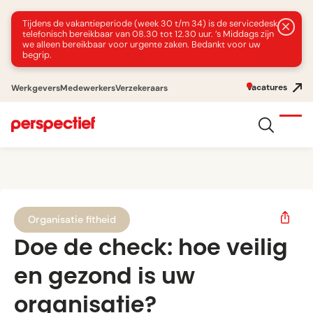
Tijdens de vakantieperiode (week 30 t/m 34) is de servicedesk
telefonisch bereikbaar van 08.30 tot 12.30 uur. ’s Middags zijn
we alleen bereikbaar voor urgente zaken. Bedankt voor uw
begrip.
Vacatures
Werkgevers
Medewerkers
Verzekeraars
Organisatie fitheid
Doe de check: hoe veilig
en gezond is uw
organisatie?