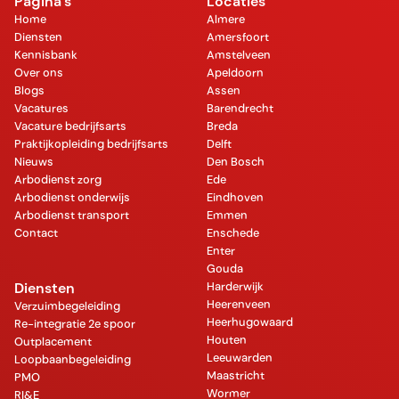
Pagina's
Locaties
Home
Almere
Diensten
Amersfoort
Kennisbank
Amstelveen
Over ons
Apeldoorn
Blogs
Assen
Vacatures
Barendrecht
Vacature bedrijfsarts
Breda
Praktijkopleiding bedrijfsarts
Delft
Nieuws
Den Bosch
Arbodienst zorg
Ede
Arbodienst onderwijs
Eindhoven
Arbodienst transport
Emmen
Contact
Enschede
Enter
Gouda
Diensten
Harderwijk
Heerenveen
Verzuimbegeleiding
Heerhugowaard
Re-integratie 2e spoor
Houten
Outplacement
Leeuwarden
Loopbaanbegeleiding
Maastricht
PMO
Wormer
RI&E