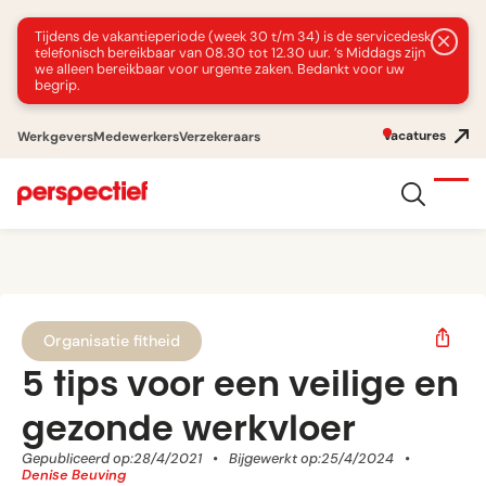
Tijdens de vakantieperiode (week 30 t/m 34) is de servicedesk
telefonisch bereikbaar van 08.30 tot 12.30 uur. ’s Middags zijn
we alleen bereikbaar voor urgente zaken. Bedankt voor uw
begrip.
Vacatures
Werkgevers
Medewerkers
Verzekeraars
Organisatie fitheid
5 tips voor een veilige en
gezonde werkvloer
Gepubliceerd op:
28/4/2021
•
Bijgewerkt op:
25/4/2024
•
Denise Beuving