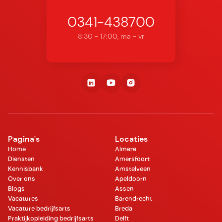
0341-438700
8:30 - 17:00, ma - vr
Pagina's
Locaties
Home
Almere
Diensten
Amersfoort
Kennisbank
Amstelveen
Over ons
Apeldoorn
Blogs
Assen
Vacatures
Barendrecht
Vacature bedrijfsarts
Breda
Praktijkopleiding bedrijfsarts
Delft