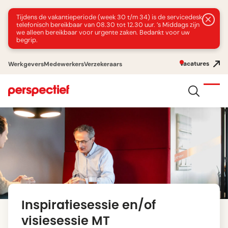
Tijdens de vakantieperiode (week 30 t/m 34) is de servicedesk
telefonisch bereikbaar van 08.30 tot 12.30 uur. ’s Middags zijn
we alleen bereikbaar voor urgente zaken. Bedankt voor uw
begrip.
Vacatures
Werkgevers
Medewerkers
Verzekeraars
Inspiratiesessie en/of
visiesessie MT