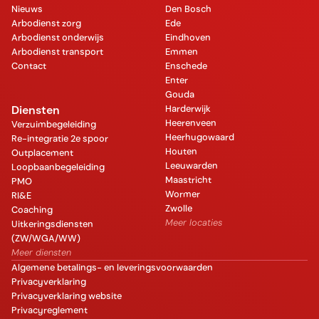
Nieuws
Den Bosch
Arbodienst zorg
Ede
Arbodienst onderwijs
Eindhoven
Arbodienst transport
Emmen
Contact
Enschede
Enter
Gouda
Diensten
Harderwijk
Heerenveen
Verzuimbegeleiding
Heerhugowaard
Re-integratie 2e spoor
Houten
Outplacement
Leeuwarden
Loopbaanbegeleiding
Maastricht
PMO
Wormer
RI&E
Zwolle
Coaching
Meer locaties
Uitkeringsdiensten
(ZW/WGA/WW)
Meer diensten
Algemene betalings- en leveringsvoorwaarden
Privacyverklaring
Privacyverklaring website
Privacyreglement