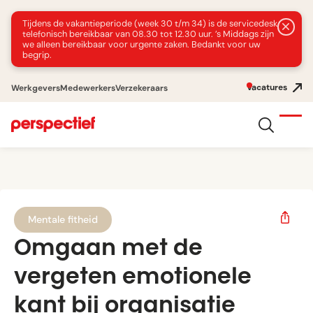
Tijdens de vakantieperiode (week 30 t/m 34) is de servicedesk
telefonisch bereikbaar van 08.30 tot 12.30 uur. ’s Middags zijn
we alleen bereikbaar voor urgente zaken. Bedankt voor uw
begrip.
Vacatures
Werkgevers
Medewerkers
Verzekeraars
Mentale fitheid
Omgaan met de
vergeten emotionele
kant bij organisatie