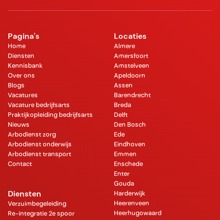
Pagina's
Locaties
Home
Almere
Diensten
Amersfoort
Kennisbank
Amstelveen
Over ons
Apeldoorn
Blogs
Assen
Vacatures
Barendrecht
Vacature bedrijfsarts
Breda
Praktijkopleiding bedrijfsarts
Delft
Nieuws
Den Bosch
Arbodienst zorg
Ede
Arbodienst onderwijs
Eindhoven
Arbodienst transport
Emmen
Contact
Enschede
Enter
Gouda
Diensten
Harderwijk
Heerenveen
Verzuimbegeleiding
Heerhugowaard
Re-integratie 2e spoor