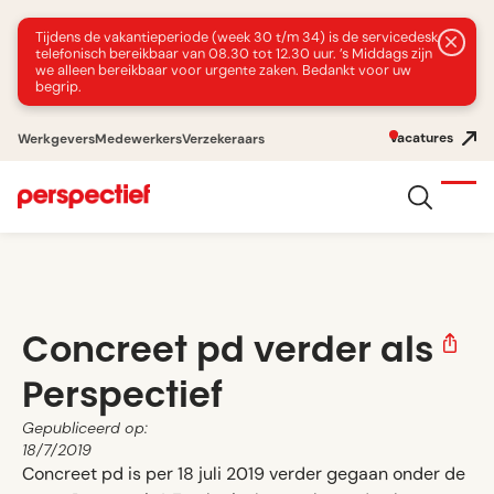
Tijdens de vakantieperiode (week 30 t/m 34) is de servicedesk
telefonisch bereikbaar van 08.30 tot 12.30 uur. ’s Middags zijn
we alleen bereikbaar voor urgente zaken. Bedankt voor uw
begrip.
Vacatures
Werkgevers
Medewerkers
Verzekeraars
Concreet pd verder als
Perspectief
Gepubliceerd op:
18/7/2019
Concreet pd is per 18 juli 2019 verder gegaan onder de