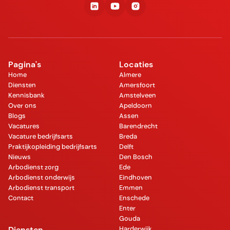
Pagina's
Locaties
Home
Almere
Diensten
Amersfoort
Kennisbank
Amstelveen
Over ons
Apeldoorn
Blogs
Assen
Vacatures
Barendrecht
Vacature bedrijfsarts
Breda
Praktijkopleiding bedrijfsarts
Delft
Nieuws
Den Bosch
Arbodienst zorg
Ede
Arbodienst onderwijs
Eindhoven
Arbodienst transport
Emmen
Contact
Enschede
Enter
Gouda
Diensten
Harderwijk