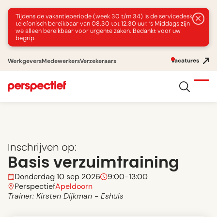
Tijdens de vakantieperiode (week 30 t/m 34) is de servicedesk
telefonisch bereikbaar van 08.30 tot 12.30 uur. ’s Middags zijn
we alleen bereikbaar voor urgente zaken. Bedankt voor uw
begrip.
Vacatures
Werkgevers
Medewerkers
Verzekeraars
Inschrijven op:
Basis verzuimtraining
Donderdag 10 sep 2026
9:00
-
13:00
Perspectief
Apeldoorn
Trainer: Kirsten Dijkman - Eshuis